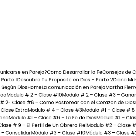
nicarse en Pareja?
Como Desarrollar la Fe
Consejos de 
 Parte 1
Descubre Tu Proposito en Dios – Parte 2
Diana Mi 
 Según Dios
Home
La comunicación en Pareja
Martha Fier
moo
Modulo # 2 – Clase #10
Modulo # 2 – Clase #3 – Gana
# 2- Clase #8 – Como Pastorear con el Corazon de Dios
Clase Extra
Modulo # 4 – Clase #3
Modulo #1 – Clase # 8 
cena
Modulo #1 – Clase #6 – La Fe de Dios
Modulo #1 – Clas
lase # 9 – El Perfil de Un Obrero Fiel
Modulo #2 – Clase #
 – Consolidar
Módulo #3 – Clase #10
Módulo #3 – Clase #