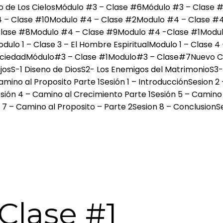
 de Los Cielos
Módulo #3 – Clase #6
Módulo #3 – Clase 
 – Clase #10
Modulo #4 – Clase #2
Modulo #4 – Clase #
lase #8
Modulo #4 – Clase #9
Modulo #4 -Clase #1
Modulo
dulo 1 – Clase 3 – El Hombre Espiritual
Modulo 1 – Clase 
ociedad
Módulo#3 – Clase #1
Modulo#3 – Clase#7
Nuevo C
jos
S-1 Diseno de Dios
S2- Los Enemigos del Matrimonio
S3-
amino al Proposito Parte 1
Sesión 1 – Introducción
Sesion 2
sión 4 – Camino al Crecimiento Parte 1
Sesión 5 – Camino
 7 – Camino al Proposito – Parte 2
Sesion 8 – Conclusion
S
Clase #1