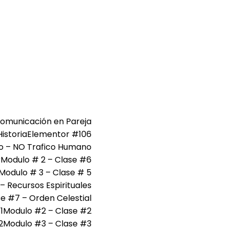
Comunicación en Pareja
Historia
Elementor #106
ro – NO Trafico Humano
r
Modulo # 2 – Clase #6
Modulo # 3 – Clase # 5
– Recursos Espirituales
e #7 – Orden Celestial
1
Modulo #2 – Clase #2
2
Modulo #3 – Clase #3