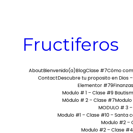
Skip
to
content
Fructiferos
About
Bienvenido(a)
Blog
Clase #7
Cómo comu
Contact
Descubre tu proposito en Dios –
Elementor #79
Finanzas
Modulo # 1 – Clase #9 Bautis
Módulo # 2 – Clase #7
Modulo 
MODULO # 3 – 
Modulo #1 – Clase #10 – Santa 
Modulo #2 – C
Modulo #2 – Clase #4