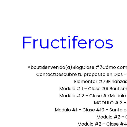
Skip
to
content
Fructiferos
About
Bienvenido(a)
Blog
Clase #7
Cómo comu
Contact
Descubre tu proposito en Dios –
Elementor #79
Finanzas
Modulo # 1 – Clase #9 Bautis
Módulo # 2 – Clase #7
Modulo 
MODULO # 3 – 
Modulo #1 – Clase #10 – Santa 
Modulo #2 – C
Modulo #2 – Clase #4