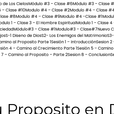
 de Los Cielos
Módulo #3 – Clase #6
Módulo #3 – Clase 
 – Clase #10
Modulo #4 – Clase #2
Modulo #4 – Clase #
lase #8
Modulo #4 – Clase #9
Modulo #4 -Clase #1
Modulo
dulo 1 – Clase 3 – El Hombre Espiritual
Modulo 1 – Clase 
ociedad
Módulo#3 – Clase #1
Modulo#3 – Clase#7
Nuevo C
jos
S-1 Diseno de Dios
S2- Los Enemigos del Matrimonio
S3-
amino al Proposito Parte 1
Sesión 1 – Introducción
Sesion 2
sión 4 – Camino al Crecimiento Parte 1
Sesión 5 – Camino
 7 – Camino al Proposito – Parte 2
Sesion 8 – Conclusion
S
 Proposito en D