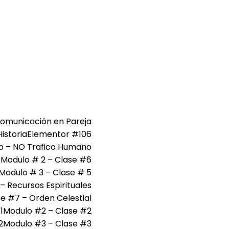
Comunicación en Pareja
Historia
Elementor #106
ro – NO Trafico Humano
r
Modulo # 2 – Clase #6
Modulo # 3 – Clase # 5
– Recursos Espirituales
e #7 – Orden Celestial
1
Modulo #2 – Clase #2
2
Modulo #3 – Clase #3