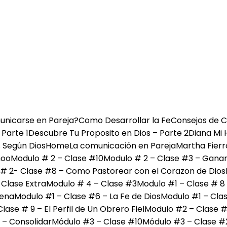
nicarse en Pareja?
Como Desarrollar la Fe
Consejos de 
 Parte 1
Descubre Tu Proposito en Dios – Parte 2
Diana Mi 
 Según Dios
Home
La comunicación en Pareja
Martha Fier
moo
Modulo # 2 – Clase #10
Modulo # 2 – Clase #3 – Gana
# 2- Clase #8 – Como Pastorear con el Corazon de Dios
Clase Extra
Modulo # 4 – Clase #3
Modulo #1 – Clase # 8 
cena
Modulo #1 – Clase #6 – La Fe de Dios
Modulo #1 – Clas
lase # 9 – El Perfil de Un Obrero Fiel
Modulo #2 – Clase #
 – Consolidar
Módulo #3 – Clase #10
Módulo #3 – Clase #